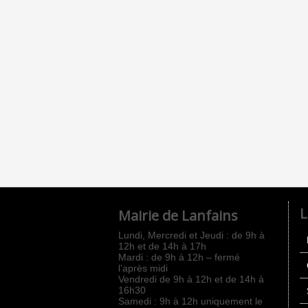
L
Mairie de Lanfains
Lundi, Mercredi et Jeudi : de 9h à
12h et de 14h à 17h
Mardi : de 9h à 12h – fermé
l’après midi
Vendredi de 9h à 12h et de 14h à
16h30
Samedi : 9h à 12h uniquement le