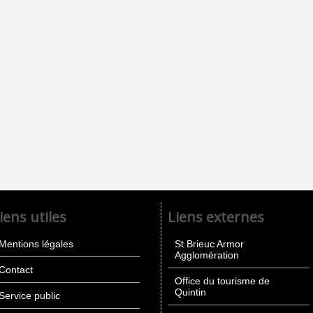
iens utiles
Liens externes
Mentions légales
St Brieuc Armor
Agglomération
Contact
Office du tourisme de
Quintin
Service public