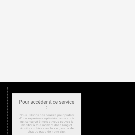
Pour accéder à ce service
:
Nous utilisons des cookies pour profiter
d'une expérience optimisée, votre choix
est conservé 6 mois et vous pouvez le
modifier à tout moment dans l'onglet
réduit « cookies » en bas à gauche de
chaque page de notre site.